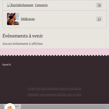
Concerts
76
Dédicaces
13
Évènements à venir
Aucun évènement à afficher.
Karin'K
Créer un site internet avec e-monsite
Signaler un contenu illicite sur ce site
SPONSORS